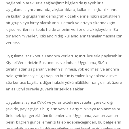
bağlantılı olarak Biz’e sağladığınız bilgileri de işleyebiliriz.
Uygulama, aynı zamanda, alışkanlıklara, kullanım alışkanlıklarına
ve kullanıcı gruplarının demografik özelliklerine ilişkin istatistikleri
bir grup veya birey olarak analiz etmek ve ortaya çıkarmak için
kişisel verilerinizi toplu halde anonim veriler olarak işleyebilir. Bu
tür anonim veriler, ilişkilendirildiği kullanıcıların tanımlanmasına izin
vermez.
Uygulama, söz konusu anonim verileri üçüncü kişilerle paylaşabilir.
Kişisel Verilerinizin Saklanması ve İmhası Uygulama, Siz’in
tarafınızdan sağlanan verilerin silinmesi, yok edilmesi ve anonim
hale getirilmesiyle ilgili yapılan bütün işlemleri kayıt altına alır ve
söz konusu kayıtları, diğer hukuki yükümlülükler hariç olmak üzere
en az üç yıl süreyle güvenli bir şekilde saklar.
Uygulama, ayrıca KVKK ve yürürlükteki mevzuatın gerektirdiği
şekilde, paylaştığınız bilgilerin yetkisiz erişimini veya toplanmasını
önlemek için gerekli tüm önlemleri alır. Uygulama, zaman zaman
belirli bilgileri güncellemenizi talep edebileceğinden, bu belgelerin
uygunluğunu ve sağladığınız bilgilerle yeni kural ve düzenlemeleri