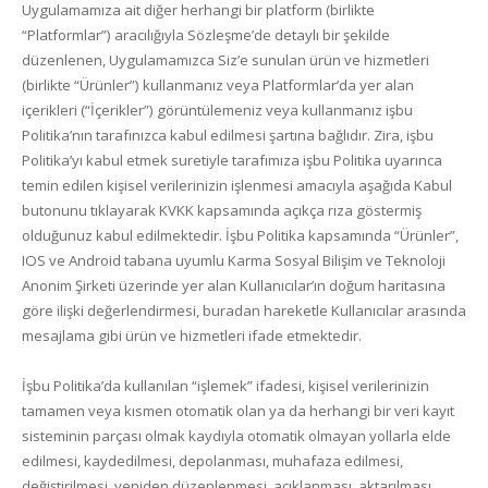
Uygulamamıza ait diğer herhangi bir platform (birlikte
“Platformlar”) aracılığıyla Sözleşme’de detaylı bir şekilde
düzenlenen, Uygulamamızca Siz’e sunulan ürün ve hizmetleri
(birlikte “Ürünler”) kullanmanız veya Platformlar’da yer alan
içerikleri (“İçerikler”) görüntülemeniz veya kullanmanız işbu
Politika’nın tarafınızca kabul edilmesi şartına bağlıdır. Zira, işbu
Politika’yı kabul etmek suretiyle tarafımıza işbu Politika uyarınca
temin edilen kişisel verilerinizin işlenmesi amacıyla aşağıda Kabul
butonunu tıklayarak KVKK kapsamında açıkça rıza göstermiş
olduğunuz kabul edilmektedir. İşbu Politika kapsamında “Ürünler”,
IOS ve Android tabana uyumlu Karma Sosyal Bilişim ve Teknoloji
Anonim Şirketi üzerinde yer alan Kullanıcılar’ın doğum haritasına
göre ilişki değerlendirmesi, buradan hareketle Kullanıcılar arasında
mesajlama gibi ürün ve hizmetleri ifade etmektedir.
İşbu Politika’da kullanılan “işlemek” ifadesi, kişisel verilerinizin
tamamen veya kısmen otomatik olan ya da herhangi bir veri kayıt
sisteminin parçası olmak kaydıyla otomatik olmayan yollarla elde
edilmesi, kaydedilmesi, depolanması, muhafaza edilmesi,
değiştirilmesi, yeniden düzenlenmesi, açıklanması, aktarılması,