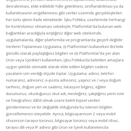
devralınması, elde edilebilir hâle getirilmesi, sınıflandırılması ya da
kullanılmasının engellenmesi gibi veriler üzerinde gerçekleştirilen
her türlü işlemi ifade etmektedir. İşbu Politika, üzerlerinde herhangi
bir kontrolümüz olmaması sebebiyle, Platformlar’da bulunan web
bağlantıları aracılığıyla eriştiğiniz diğer web sitelerinde,
uygulamalarda, diğer platformda ve programlarda geçerli değildir.
Verilerin Toplanması Uygulama, (i) Platformlar’ı kullanırken Biz’imle
gönüllü olarak paylaştığınız bilgileri ve (ii) Platformlar’da yer alan
Ürün veya İçerikler’i kullanırken, işbu Politika’da belirtilen amaçlara
uygun şekilde otomatik olarak elde edilen bilgileri sadece
yasaların izin verdiği ölçüde toplar. Uygulama; adınız, telefon
numaranız, adresiniz, e-posta adresiniz, yaşınız ve / veya doğum
tarihiniz, doğum yeri ve saatiniz, lokasyon bilginiz, eğitim
durumunuz, okuduğunuz okul adı, mesleğiniz, çalıştığınız yerin ismi
ve fotoğrafınız dâhil olmak üzere belirli kişisel verileri
göndermenizi ve bir değişiklik olduğunda bu istenen bilgileri
güncellemenizi isteyebilir. Ayrıca, bilgisayarınızın 2 veya mobil
cihazınızın tarayıcı türünüz, bilgisayar türünüz veya mobil cihaz,
tarayıcı dili veya IP adresi gibi Ürün ve İçerik kullanımınızla