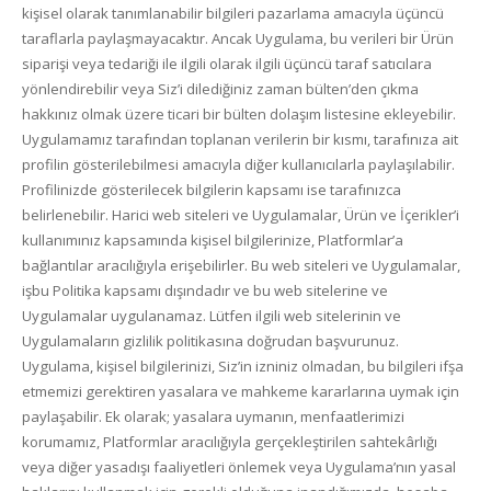
kişisel olarak tanımlanabilir bilgileri pazarlama amacıyla üçüncü
taraflarla paylaşmayacaktır. Ancak Uygulama, bu verileri bir Ürün
siparişi veya tedariği ile ilgili olarak ilgili üçüncü taraf satıcılara
yönlendirebilir veya Siz’i dilediğiniz zaman bülten’den çıkma
hakkınız olmak üzere ticari bir bülten dolaşım listesine ekleyebilir.
Uygulamamız tarafından toplanan verilerin bir kısmı, tarafınıza ait
profilin gösterilebilmesi amacıyla diğer kullanıcılarla paylaşılabilir.
Profilinizde gösterilecek bilgilerin kapsamı ise tarafınızca
belirlenebilir. Harici web siteleri ve Uygulamalar, Ürün ve İçerikler’i
kullanımınız kapsamında kişisel bilgilerinize, Platformlar’a
bağlantılar aracılığıyla erişebilirler. Bu web siteleri ve Uygulamalar,
işbu Politika kapsamı dışındadır ve bu web sitelerine ve
Uygulamalar uygulanamaz. Lütfen ilgili web sitelerinin ve
Uygulamaların gizlilik politikasına doğrudan başvurunuz.
Uygulama, kişisel bilgilerinizi, Siz’in izniniz olmadan, bu bilgileri ifşa
etmemizi gerektiren yasalara ve mahkeme kararlarına uymak için
paylaşabilir. Ek olarak; yasalara uymanın, menfaatlerimizi
korumamız, Platformlar aracılığıyla gerçekleştirilen sahtekârlığı
veya diğer yasadışı faaliyetleri önlemek veya Uygulama’nın yasal