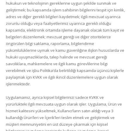
hukukun ve teknolojinin gereklerine uygun şekilde sunmak ve
geliştirmek; bu kapsamda işlem sahibinin bilgilerini tespit için kimlik,
adres ve diğer gerekli bilgileri kaydetmek; ilgili mevzuat uyarınca
zorunlu olduğu veya faaliyetlerimiz uyarınca gerekli olduğu
kapsamda, elektronik ortamda işleme dayanak olacak tüm kayıt ve
belgeleri düzenlemek; mevzuat gereği ve diğer otoritelerce
öngörülen bilgi saklama, raporlama, bilgilendirme
yükümlülüklerine uymak ve kamu güvenliğine ilişkin hususlarda ve
hukuki uyuşmazlıklarda, talep halinde ve mevzuat gereği
savcılıklara, mahkemelere ve ilgili kamu görevlilerine bilgi
verebilmek ve işbu Politika’da belirtildiği kapsamda üçüncü kişilerle
paylaşmak için KVKK ve ilgili ikincil düzenlemelere uygun olarak
işlenmektedir.
Uygulamamız, ayrıca kişisel bilgilerinizi sadece KVKK ve
yürürlükteki ilgili mevzuata uygun olarak işler. Uygulama, Ürün ve
hizmet kalitesini yükseltmek, Kullanıcı’ların satın aldığı veya 3
kullandığı Ürün’leri ve İçerik’leri teslim etmek ve geliştirmek ve
müşteri memnuniyetini en üst düzeye çıkarmak için kişisel
bilgilerinizi Uygulama içerisinde kullanır. Uygulama, kişisel