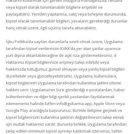
haklarını kullanmak için gerekli olduğuna inandığımızda, hesaba
veya kişisel olarak tanımlanabilir bilgilere erişebilir ve
paylaşabiliriz. Yeniden yapılanma, satış veya birleşme durumunda,
kişisel olarak tanımlanabilir bilgileri, yasaların gerektirdiği durumlar
hariç olmak üzere, ilgili üçüncü tarafa aktarabiliriz.
İşbu Politika’da sayılan durumlarla sınırlı olmak üzere, Uygulama
tarafından kişisel verilerinizin KVKK’da yer alan şartlar uyarınca
yurt dışına aktarılabileceğine de açık rıza göstermektesiniz. 4
Haklarınız Kişisel bilgilerinize erişmeyi talep edebilir veya
hakkınızda tuttuğumuz güncel olmayan veya yanlış kişisel bilgileri
düzeltebilir veya güncelleyebilirsiniz. Uygulama, kullanıcılara,
kişisel bilgilerinin Uygulama tarafından kullanılma şeklini izleme
hakkını verir. Uygulama’nın Siz’e gönderdiği e-postalardan, haber
bültenlerinden ve diğer bilgi içerikli yazılardan faydalanmak
istememeniz halinde lütfen info@gokarma.app, Apple Store veya
Google Play aracılığıyla başvurunuz. Biz’imle iletişime geçmek ve
kişisel bilgilerinizin kullanılma şeklinin değiştirilmesini talep etmek
için mutlak haklarınız vardır. Bununla birlikte, Uygulama tarafından
talep edilen minimum kişisel ayrıntıyı kaldırmak isterseniz, lütfen