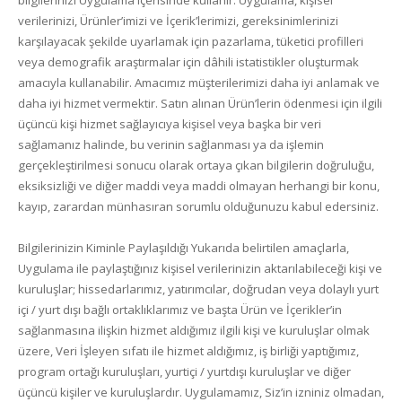
verilerinizi, Ürünler’imizi ve İçerik’lerimizi, gereksinimlerinizi
karşılayacak şekilde uyarlamak için pazarlama, tüketici profilleri
veya demografik araştırmalar için dâhili istatistikler oluşturmak
amacıyla kullanabilir. Amacımız müşterilerimizi daha iyi anlamak ve
daha iyi hizmet vermektir. Satın alınan Ürün’lerin ödenmesi için ilgili
üçüncü kişi hizmet sağlayıcıya kişisel veya başka bir veri
sağlamanız halinde, bu verinin sağlanması ya da işlemin
gerçekleştirilmesi sonucu olarak ortaya çıkan bilgilerin doğruluğu,
eksiksizliği ve diğer maddi veya maddi olmayan herhangi bir konu,
kayıp, zarardan münhasıran sorumlu olduğunuzu kabul edersiniz.
Bilgilerinizin Kiminle Paylaşıldığı Yukarıda belirtilen amaçlarla,
Uygulama ile paylaştığınız kişisel verilerinizin aktarılabileceği kişi ve
kuruluşlar; hissedarlarımız, yatırımcılar, doğrudan veya dolaylı yurt
içi / yurt dışı bağlı ortaklıklarımız ve başta Ürün ve İçerikler’in
sağlanmasına ilişkin hizmet aldığımız ilgili kişi ve kuruluşlar olmak
üzere, Veri İşleyen sıfatı ile hizmet aldığımız, iş birliği yaptığımız,
program ortağı kuruluşları, yurtiçi / yurtdışı kuruluşlar ve diğer
üçüncü kişiler ve kuruluşlardır. Uygulamamız, Siz’in izniniz olmadan,