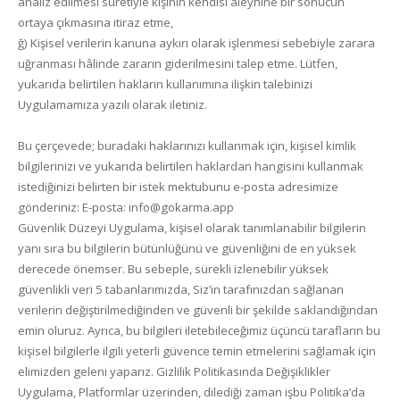
analiz edilmesi suretiyle kişinin kendisi aleyhine bir sonucun
ortaya çıkmasına itiraz etme,
ğ) Kişisel verilerin kanuna aykırı olarak işlenmesi sebebiyle zarara
uğranması hâlinde zararın giderilmesini talep etme. Lütfen,
yukarıda belirtilen hakların kullanımına ilişkin talebinizi
Uygulamamıza yazılı olarak iletiniz.
Bu çerçevede; buradaki haklarınızı kullanmak için, kişisel kimlik
bilgilerinizi ve yukarıda belirtilen haklardan hangisini kullanmak
istediğinizi belirten bir istek mektubunu e-posta adresimize
gönderiniz: E-posta: info@gokarma.app
Güvenlik Düzeyi Uygulama, kişisel olarak tanımlanabilir bilgilerin
yanı sıra bu bilgilerin bütünlüğünü ve güvenliğini de en yüksek
derecede önemser. Bu sebeple, sürekli izlenebilir yüksek
güvenlikli veri 5 tabanlarımızda, Siz’in tarafınızdan sağlanan
verilerin değiştirilmediğinden ve güvenli bir şekilde saklandığından
emin oluruz. Ayrıca, bu bilgileri iletebileceğimiz üçüncü tarafların bu
kişisel bilgilerle ilgili yeterli güvence temin etmelerini sağlamak için
elimizden geleni yaparız. Gizlilik Politikasında Değişiklikler
Uygulama, Platformlar üzerinden, dilediği zaman işbu Politika’da